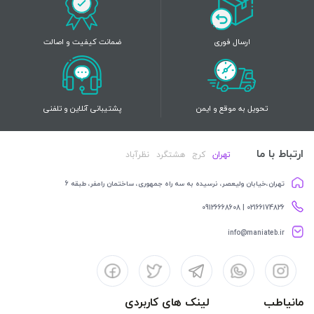
ارسال فوری
ضمانت کیفیت و اصالت
تحویل به موقع و ایمن
پشتیبانی آنلاین و تلفنی
ارتباط با ما
تهران
کرج
هشتگرد
نظرآباد
تهران،خیابان ولیعصر، نرسیده به سه راه جمهوری، ساختمان رامفر، طبقه 6
02166174826 | 09126668608
info@maniateb.ir
مانیاطب
لینک های کاربردی