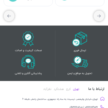
ارسال فوری
ضمانت کیفیت و اصالت
تحویل به موقع و ایمن
پشتیبانی آنلاین و تلفنی
ارتباط با ما
تهران
کرج
هشتگرد
نظرآباد
تهران،خیابان ولیعصر، نرسیده به سه راه جمهوری، ساختمان رامفر، طبقه 6
02166174826 | 09126668608