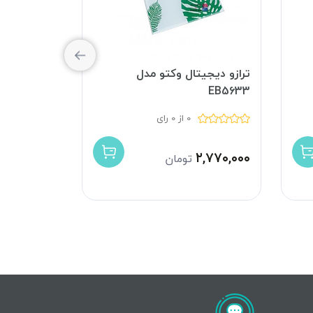
ترازو دیجیتال وکتو مدل
ترازوی دیجیت
EB5633
0 از 0 رای
۲,۶۰۰,۰۰۰
۲,۷۷۰,۰۰۰
تومان