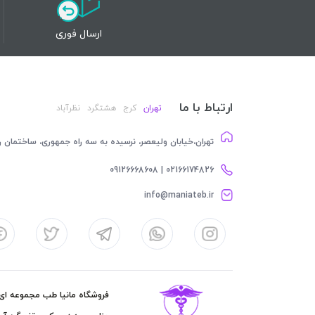
ارسال فوری
ارتباط با ما
تهران
کرج
هشتگرد
نظرآباد
تهران،خیابان ولیعصر، نرسیده به سه راه جمهوری، ساختمان رام
02166174826 | 09126668608
info@maniateb.ir
فروشگاه مانیا طب مجموعه ای کا