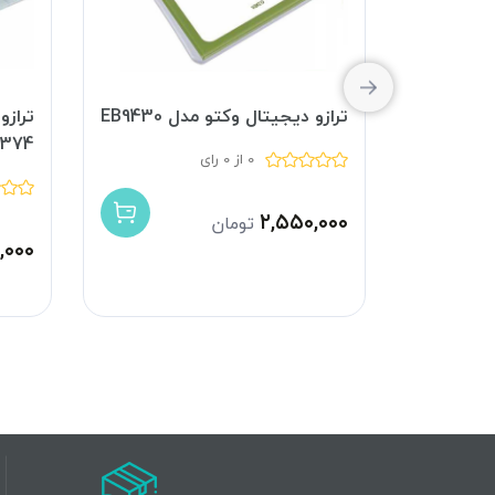
EB
ترازو دیجیتال وکتو مدل EB9430
ترازو
9374
0 از 0 رای
۲,۵۵۰,۰۰۰
تومان
,۰۰۰