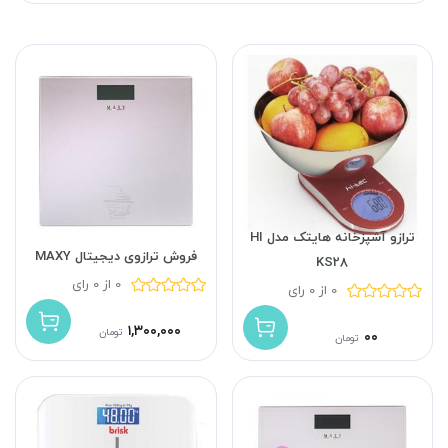
ترازو آشپزخانه هایتک مدل HI
فروش ترازوی دیجیتال MAXY
KS28
0 از 0 رای
0 از 0 رای
۱,۳۰۰,۰۰۰
تومان
۰۰
تومان