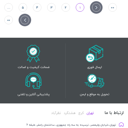
…
5
4
3
2
1
«
««
»»
»
ارسال فوری
ضمانت کیفیت و اصالت
تحویل به موقع و ایمن
پشتیبانی آنلاین و تلفنی
ارتباط با ما
تهران
کرج
هشتگرد
نظرآباد
تهران،خیابان ولیعصر، نرسیده به سه راه جمهوری، ساختمان رامفر، طبقه 6