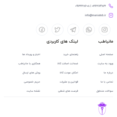
02166174826 | 09126668608
info@maniateb.ir
مانیاطب
لینک های کاربردی
صفحه اصلی
راهنمای خرید
اخبار و رویداد ها
ورود به سایت
ضمانت اصالت کالا
همکاری با مانیاطب
درباره ما
امکان عودت کالا
روش های ارسال
تماس با ما
قوانین و مقررات
حریم خصوصی
سوالات متداول
فرصت های شغلی
نقشه سایت