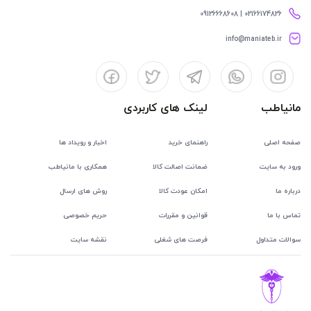
02166174826 | 09126668608
info@maniateb.ir
مانیاطب
لینک های کاربردی
صفحه اصلی
راهنمای خرید
اخبار و رویداد ها
ورود به سایت
ضمانت اصالت کالا
همکاری با مانیاطب
درباره ما
امکان عودت کالا
روش های ارسال
تماس با ما
قوانین و مقررات
حریم خصوصی
سوالات متداول
فرصت های شغلی
نقشه سایت