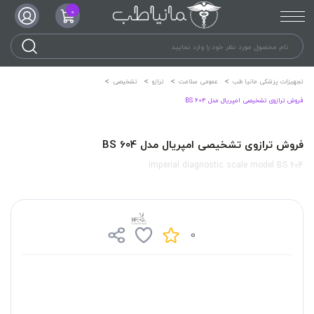
0
تجهیزات پزشکی مانیا طب
عمومی سلامت
ترازو
تشخیصی
فروش ترازوی تشخیصی امپریال مدل BS 604
فروش ترازوی تشخیصی امپریال مدل BS 604
Imperial diagnostic scale model BS 604
0