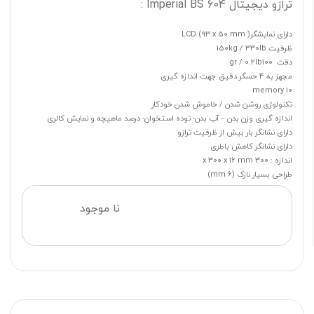
ترازو دیجیتال Imperial BS 604 :
دارای نمایشگرLCD (93 x 50 mm )
ظرفیت 150kg / 330lb
دقت gr / 0.2lb100
مجهز به 4 حسگر دقیق جهت اندازه گیری
10 memory
تکنولوژی روشن شدن / خاموش شدن خودکار
اندازه گیری وزن بدن – آب بدن- توده استخوان- درصد ماهیچه و نمایش کالری
دارای نشانگر بار بیش از ظرفیت ترازو
دارای نشانگر کاهش باطری
اندازه : 300 x 300 x 16 mm
طراحی بسیار نازک (6 mm)
نا موجود