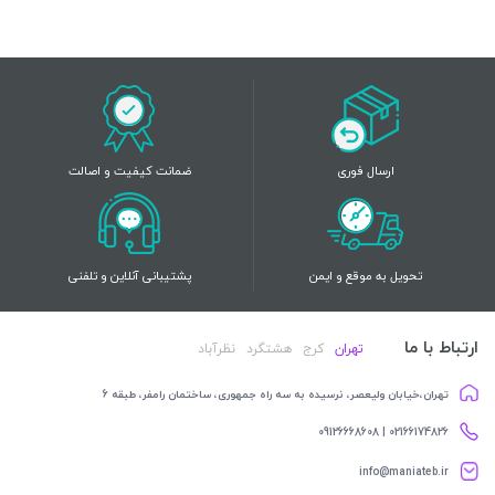
ارسال فوری
ضمانت کیفیت و اصالت
تحویل به موقع و ایمن
پشتیبانی آنلاین و تلفنی
ارتباط با ما
تهران
کرج
هشتگرد
نظرآباد
تهران،خیابان ولیعصر، نرسیده به سه راه جمهوری، ساختمان رامفر، طبقه 6
02166174826 | 09126668608
info@maniateb.ir