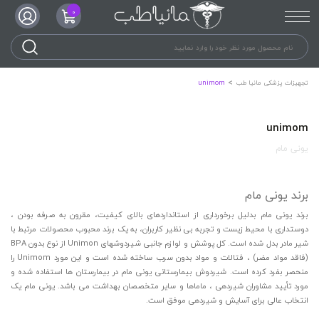
0
تجهیزات پزشکی مانیا طب
unimom
unimom
یونی مام
برند یونی مام
برند یونی مام بدلیل برخورداری از استانداردهای بالای کیفیت، مقرون به صرفه بودن ،
دوستداری با محیط زیست و تجربه بی نظیر کاربران، به یک برند محبوب محصولات مرتبط با
شیر مادر بدل شده است. کل پوشش و لوازم جانبی شیردوشهای Unimon از نوع بدون BPA
(فاقد مواد مضر) ، فتالات و مواد بدون سرب ساخته شده است و این مورد Unimom را
منحصر بفرد کرده است. شیردوش بیمارستانی یونی مام در بیمارستان ها استفاده شده و
مورد تأیید مشاوران شیردهی ، ماماها و سایر متخصصان بهداشت می باشد. یونی مام یک
انتخاب عالی برای آسایش و شیردهی موفق است.