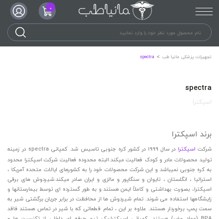
0
تجهیزات پزشکی مانیا طب
spectra
spectra
اسپکترا
برند اسپکترا
شرکت
اسپکترا
در سال 1999 در کشور کره جنوبی تاسیس شد. کمپانی spectra در زمینه
تولید محصولات مادر و کودک فعالیت میکند.البته محدوده فعالیت شرکت اسپکترا محدود
به کره جنوبی نمیباشد و این شرکت محصولات خود را به کشورهای ایالات متحده آمریکا ،
استرالیا ، انگلستان ، تایوان و سنگاپور و مالزی و ایران صادر میکند.شیردوش های برقی
اسپکترا، بصورت بهداشتی و کاملاً ایمن هستند و به طور گسترده ای توسط بیمارستانها و
زایشگاهها استفاده می شوند. تمام شیردوش ها از محافظت در برابر جریان برگشتی شیر به
سمت پمپ برخوردار هستند. علاوه بر این ، تمام قطعاتی که با شیر در تماس هستند فاقد
BPA (مواد مضر) هستند. کمپانی اسپکترا،یک تیم حرفه ای داخلی از تکنسین ها و