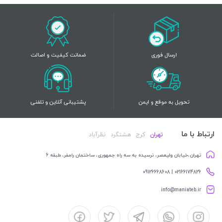
ارسال فوری
ضمانت کیفیت و اصالت
تحویل به موقع و ایمن
پشتیبانی آنلاین و تلفنی
ارتباط با ما
تهران
کرج
هشتگرد
نظرآباد
تهران،خیابان ولیعصر، نرسیده به سه راه جمهوری، ساختمان رامفر، طبقه 6
02166174826 | 09126668608
info@maniateb.ir