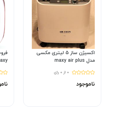
اکسیژن ساز 5 لیتری مکسی
فرو
مدل maxy air plus
axy
0 از 0 رای
ناموجود
نام