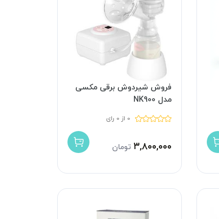
فروش شیردوش برقی مکسی
مدل NK900
0 از 0 رای
۳,۸۰۰,۰۰۰
تومان