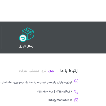
ارسال فوری
ارتباط با ما
تهران
کرج
هشتگرد
نظرآباد
تهران،خیابان ولیعصر، نرسیده به سه راه جمهوری، ساختمان رام
02166174826 | 09126668608
info@maniateb.ir