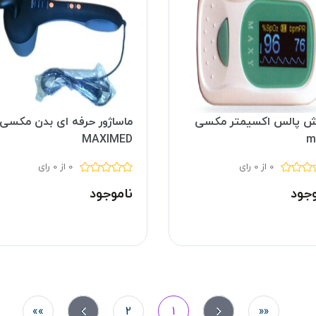
ش پالس اکسیمتر مکسی
ماساژور حرفه ای بدن مکسی 
MAXIMED
m
0 از 0 رای
0 از 0 رای
وجود
ناموجود
»»
»
2
1
«
««