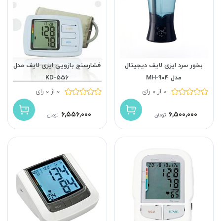
بخور سرد ایزی لایف دیجیتال
فشارسنج بازویی ایزی لایف مدل
مدل MH-904
KD-556
0 از 0 رای
0 از 0 رای
۶,۵۵۶,۰۰۰
۶,۵۰۰,۰۰۰
تومان
تومان