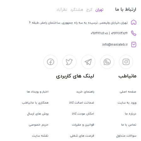
ارتباط با ما
تهران
کرج
هشتگرد
نظرآباد
تهران،خیابان ولیعصر، نرسیده به سه راه جمهوری، ساختمان رامفر، طبقه 6
02166174826 | 09126668608
info@maniateb.ir
مانیاطب
لینک های کاربردی
صفحه اصلی
راهنمای خرید
اخبار و رویداد ها
ورود به سایت
ضمانت اصالت کالا
همکاری با مانیاطب
درباره ما
امکان عودت کالا
روش های ارسال
تماس با ما
قوانین و مقررات
حریم خصوصی
سوالات متداول
فرصت های شغلی
نقشه سایت