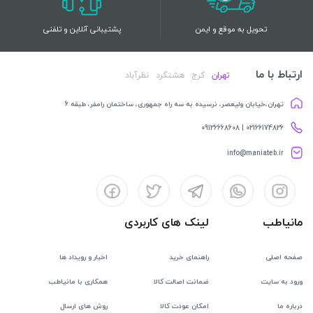
تحویل به موقع و ایمن
پشتیبانی آنلاین و تلفنی
ارتباط با ما
تهران
کرج
هشتگرد
نظرآباد
تهران،خیابان ولیعصر، نرسیده به سه راه جمهوری، ساختمان رامفر، طبقه 6
02166174826 | 09126668608
info@maniateb.ir
مانیاطب
لینک های کاربردی
صفحه اصلی
راهنمای خرید
اخبار و رویداد ها
ورود به سایت
ضمانت اصالت کالا
همکاری با مانیاطب
درباره ما
امکان عودت کالا
روش های ارسال