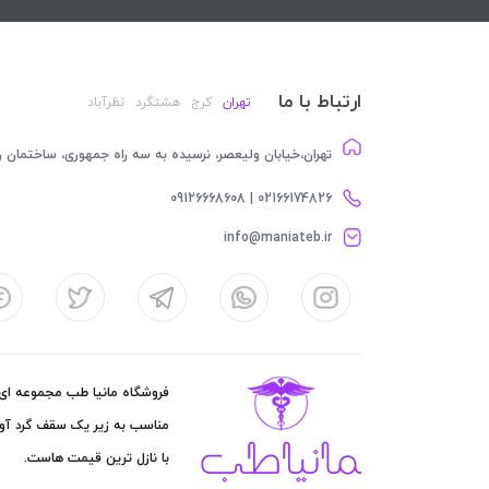
ارتباط با ما
تهران
کرج
هشتگرد
نظرآباد
تهران،خیابان ولیعصر، نرسیده به سه راه جمهوری، ساختمان رام
02166174826 | 09126668608
info@maniateb.ir
فروشگاه مانیا طب مجموعه ای کا
مناسب به زیر یک سقف گرد آور
با نازل ترین قیمت هاست.