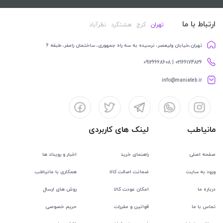
ارتباط با ما
تهران
کرج
هشتگرد
نظرآباد
تهران،خیابان ولیعصر، نرسیده به سه راه جمهوری، ساختمان رامفر، طبقه 6
02166174826 | 09126668608
info@maniateb.ir
مانیاطب
لینک های کاربردی
صفحه اصلی
راهنمای خرید
اخبار و رویداد ها
ورود به سایت
ضمانت اصالت کالا
همکاری با مانیاطب
درباره ما
امکان عودت کالا
روش های ارسال
تماس با ما
قوانین و مقررات
حریم خصوصی