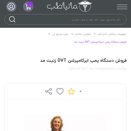
0
تجهیزات پزشکی مانیا طب
عمومی سلامت
پمپ دی وی تی
فروش دستگاه پمپ ایرکامپرشن DVT زنیت مد
فروش دستگاه پمپ ایرکامپرشن DVT زنیت مد
Sale of DVT air compression pump
0