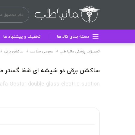
دسته بندی کالا ها
تخفیف و پیشنهاد ها
تجهیزات پزشکی مانیا طب
عمومی سلامت
ساکشن برقی
ساکشن برقی دو شیشه ای شفا گستر مدل 00
afa Gostar double glass electric suction