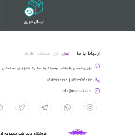
ارسال فوری
ارتباط با ما
تهران
کرج
هشتگرد
نظرآباد
تهران،خیابان ولیعصر، نرسیده به سه راه جمهوری، ساختمان رام
02166174826 | 09126668608
info@maniateb.ir
فروشگاه مانیا طب مجموعه ای کا