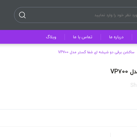
درباره ما
تماس با ما
وبلاگ
ساکشن برقی دو شیشه ای شفا گستر مدل VP700
VP7
Sh