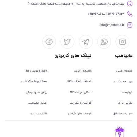
تهران،خیابان ولیعصر، نرسیده به سه راه جمهوری، ساختمان رامفر، طبقه 6
02166174826 | 09126668608
info@maniateb.ir
مانیاطب
لینک های کاربردی
صفحه اصلی
راهنمای خرید
اخبار و رویداد ها
ورود به سایت
ضمانت اصالت کالا
همکاری با مانیاطب
درباره ما
امکان عودت کالا
روش های ارسال
تماس با ما
قوانین و مقررات
حریم خصوصی
سوالات متداول
فرصت های شغلی
نقشه سایت