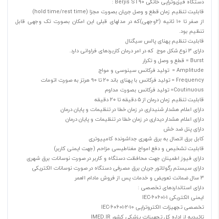
دستگاه فیزیوتراپی‌ خانگی Berjis ST90 :
قابلیت تنظیم زمان قطع و وصل جریان بصورت مجزا (hold time/rest time)
از صفر تا 10 ثانیه (٢وجهی)که در مدلهای قبلی این امکان بصورت تک‌ وجهی قابل
تنظیم بود.
قابلیت تنظیم پهنای پالس سیگنال
دارای 3 نوع شکل موج که در امر درمان کاربردهای فراوانی دارد.
Burst = قطع و وصل و تکرار
Amplitude = تولید فرکانس سینوسی و مواج
Frequency = تولید فرکانس با پهنای باند 20 تا 90 هرتز به صورت اتومات
Coutinuous= تولید فرکانس بصورت مداوم
قابلیت تنظیم زمان درمان از ۵ دقیقه تا ٢٠ دقیقه
دارای اعلام هشدار شنیداری در زمان خطا در تنظیمات و پایان درمان
دارای اعلام هشدار دیداری در زمان خطا در تنظیمات و پایان درمان
دارای پنل ضد خش
کابل برق اتصال به برق شهری جداشونده کامپیوتری
قابلیت تشخیص و دفع امواج مغناطیسی مزاحم (جهت ایمنی کاربر)
دارای فیوز اطمینان جهت محافظت دستگاه و کاربر در صورت نوسانات برق شهری
دارای سیستم رگولاتور جریان برق مصرفی دستگاه در صورت نوسانات الکتریکی
٣ سال ضمانت تعویض و خدمات پس از فروش مادام العمر
دارای استانداردهای تخصصی :
ایمنی الکتریکی IEC-60601-1
تخصصی تجهیزات الکتروتراپی IEC-60601-2-10
تائیدیه از اداره کل تجهیزات پزشکی کشور IMED.IR