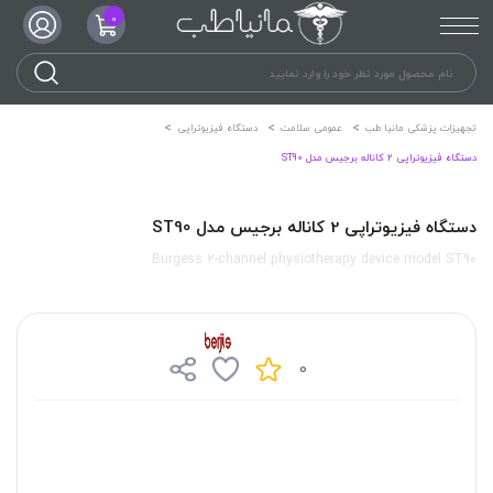
0
تجهیزات پزشکی مانیا طب
عمومی سلامت
دستگاه فیزیوتراپی
دستگاه فیزیوتراپی 2 کاناله برجیس مدل ST90
دستگاه فیزیوتراپی 2 کاناله برجیس مدل ST90
Burgess 2-channel physiotherapy device model ST90
0