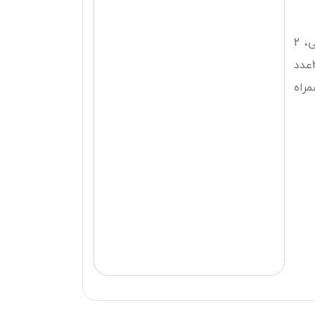
بسته شامل: 1عدد پمپ مخصوص شیر دوش جفتی، 2
عدد محافظ سینه، 2عدد رابط و عایق شیشه، 2عدد
ربه همراه