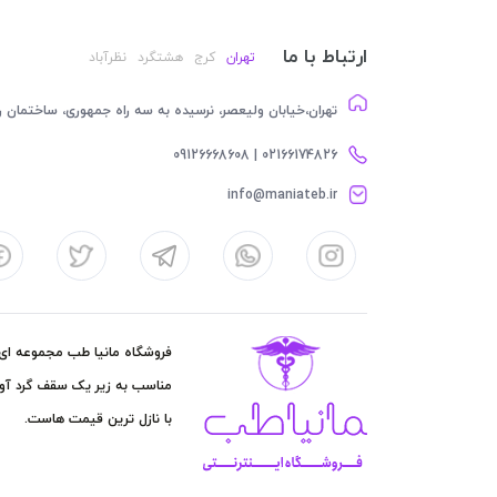
ارتباط با ما
تهران
کرج
هشتگرد
نظرآباد
تهران،خیابان ولیعصر، نرسیده به سه راه جمهوری، ساختمان رام
02166174826 | 09126668608
info@maniateb.ir
فروشگاه مانیا طب مجموعه ای کا
مناسب به زیر یک سقف گرد آور
با نازل ترین قیمت هاست.