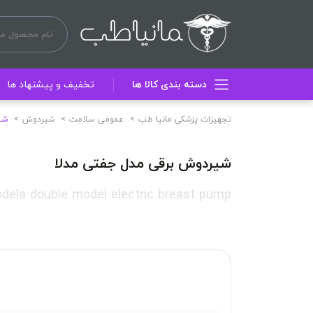
دسته بندی کالا ها
تخفیف و پیشنهاد ها
تجهیزات پزشکی مانیا طب
عمومی سلامت
شیردوش
شی
شیردوش برقی مدل جفتی مدلا
dela double model electric breast pump