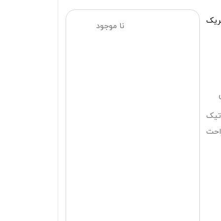
ریک
نا موجود
وماتیک
rele) و (3) استراحت