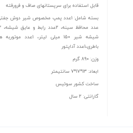
قابل استفاده برای سرپستانهای صاف و فرورفته
شیشه شیر 150 میلی لیتر، 1عدد موتو
باطری،1عدد آداپتور
وزن: 890 گرم
ابعاد: 13*17*7 سانتیمتر
ساخت کشور سوئیس
گارانتی: 2 سال