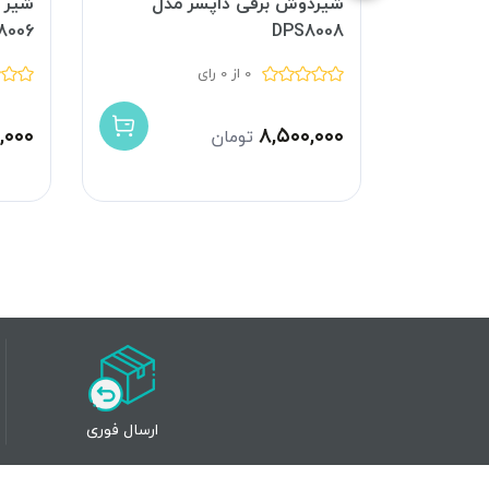
دل
شیردوش برقی داپسر مدل
DPS8008
8006 دابل
0 از 0 رای
,۰۰۰
۸,۵۰۰,۰۰۰
تومان
ارسال فوری